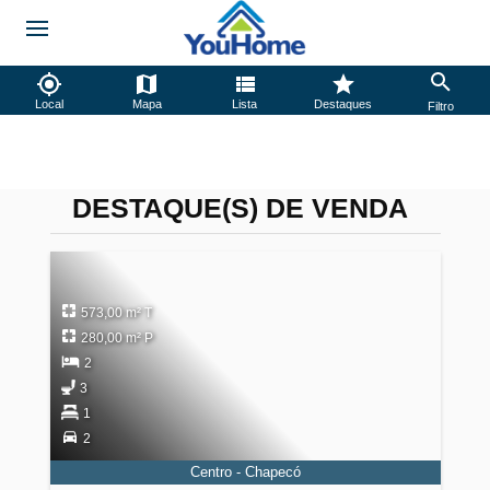
Local
Mapa
Lista
Destaques
Filtro
DESTAQUE(S) DE VENDA
573,00 m² T
280,00 m² P
2
3
1
2
Centro - Chapecó