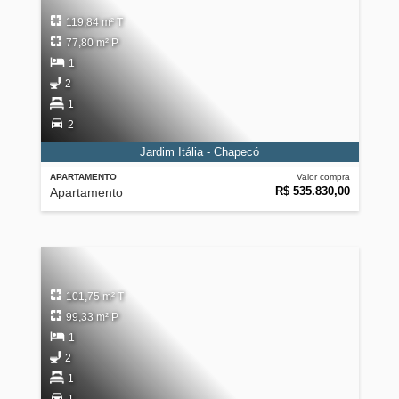
119,84 m² T
77,80 m² P
1
2
1
2
Jardim Itália - Chapecó
APARTAMENTO
Valor compra
R$ 535.830,00
Apartamento
101,75 m² T
99,33 m² P
1
2
1