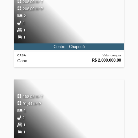
208,00 m² T
208,00 m² P
2
3
1
1
Centro - Chapecó
CASA
Valor compra
R$ 2.000.000,00
Casa
158,02 m² T
91,44 m² P
1
2
1
1