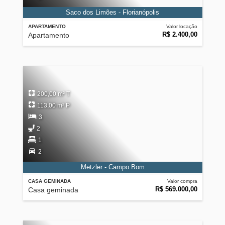
Saco dos Limões - Florianópolis
APARTAMENTO
Valor locação
R$ 2.400,00
Apartamento
200,00 m² T
113,00 m² P
3
2
1
2
Metzler - Campo Bom
CASA GEMINADA
Valor compra
R$ 569.000,00
Casa geminada