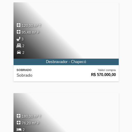
120,00 m² T
95,48 m² P
3
2
2
Desbravador - Chapecó
SOBRADO
Valor compra
R$ 570.000,00
Sobrado
180,00 m² T
76,20 m² P
2