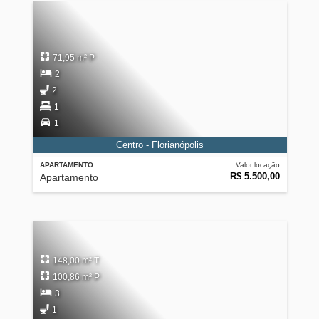
71,95 m² P
2
2
1
1
Centro - Florianópolis
APARTAMENTO
Valor locação
R$ 5.500,00
Apartamento
148,00 m² T
100,86 m² P
3
1