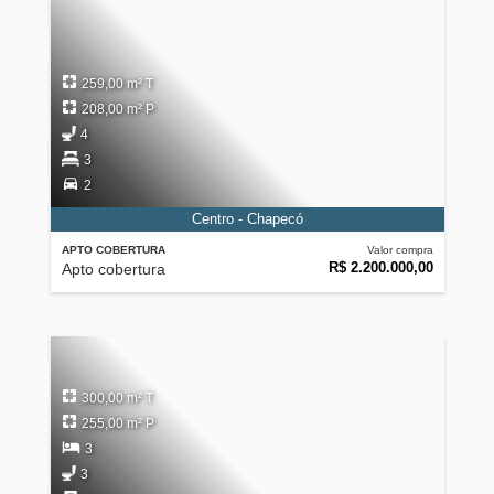
259,00 m² T
208,00 m² P
4
3
2
Centro - Chapecó
APTO COBERTURA
Valor compra
R$ 2.200.000,00
Apto cobertura
300,00 m² T
255,00 m² P
3
3