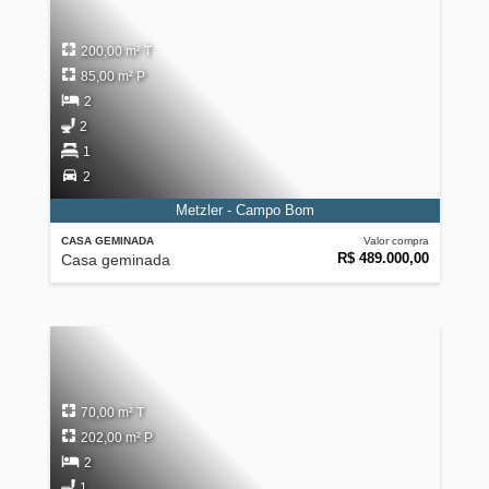
200,00 m² T
85,00 m² P
2
2
1
2
Metzler - Campo Bom
CASA GEMINADA
Valor compra
R$ 489.000,00
Casa geminada
70,00 m² T
202,00 m² P
2
1