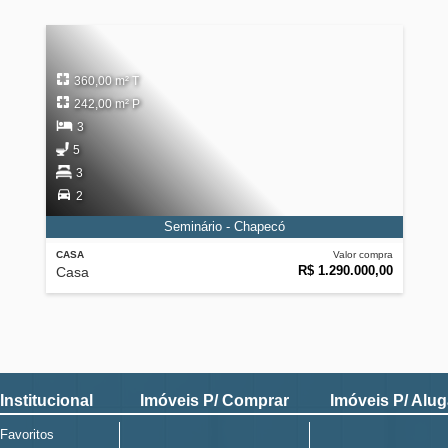
360,00 m² T
242,00 m² P
3
5
3
2
Seminário - Chapecó
CASA
Valor compra
R$ 1.290.000,00
Casa
Institucional
Imóveis P/ Comprar
Imóveis P/ Alug
Favoritos