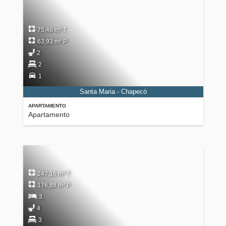
75,46 m² T
63,93 m² P
2
2
1
Santa Maria - Chapecó
APARTAMENTO
Apartamento
247,16 m² T
176,88 m² P
3
4
3