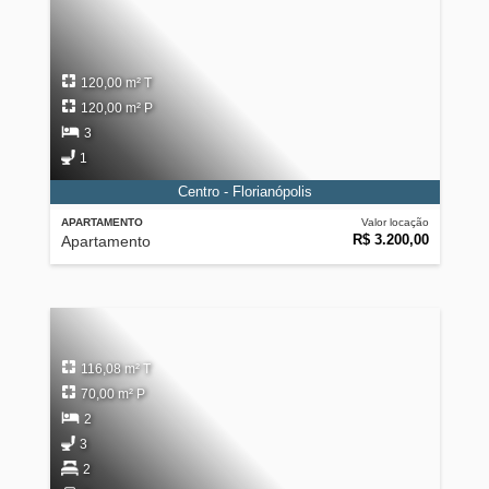
120,00 m² T
120,00 m² P
3
1
Centro - Florianópolis
APARTAMENTO
Valor locação
R$ 3.200,00
Apartamento
116,08 m² T
70,00 m² P
2
3
2