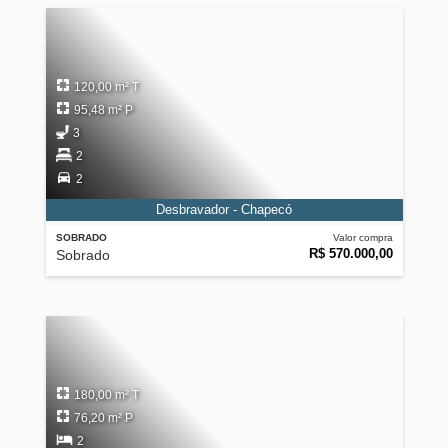
120,00 m² T
95,48 m² P
3
2
2
Desbravador - Chapecó
SOBRADO
Valor compra
R$ 570.000,00
Sobrado
180,00 m² T
76,20 m² P
2