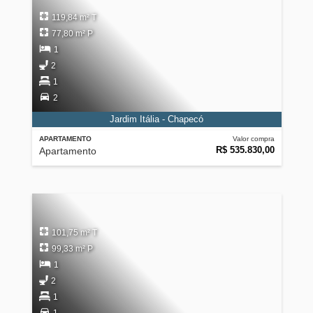
119,84 m² T
77,80 m² P
1
2
1
2
Jardim Itália - Chapecó
APARTAMENTO
Valor compra
R$ 535.830,00
Apartamento
101,75 m² T
99,33 m² P
1
2
1