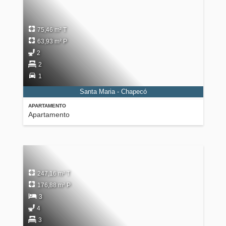
75,46 m² T
63,93 m² P
2
2
1
Santa Maria - Chapecó
APARTAMENTO
Apartamento
247,16 m² T
176,88 m² P
3
4
3