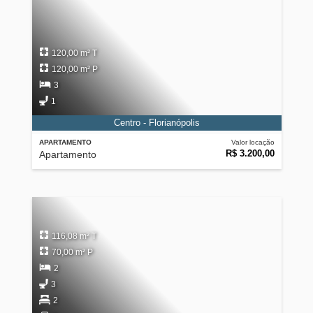
120,00 m² T
120,00 m² P
3
1
Centro - Florianópolis
APARTAMENTO
Valor locação
R$ 3.200,00
Apartamento
116,08 m² T
70,00 m² P
2
3
2