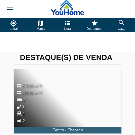
Local
Mapa
Lista
Destaques
Filtro
DESTAQUE(S) DE VENDA
573,00 m² T
280,00 m² P
2
3
1
2
Centro - Chapecó