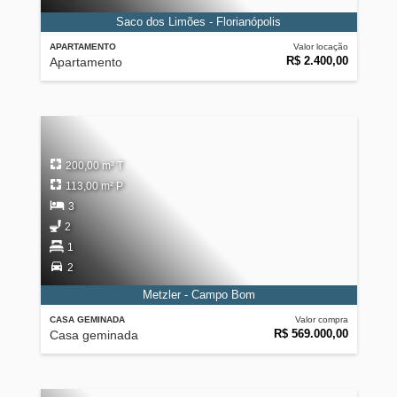
Saco dos Limões - Florianópolis
APARTAMENTO
Valor locação
R$ 2.400,00
Apartamento
200,00 m² T
113,00 m² P
3
2
1
2
Metzler - Campo Bom
CASA GEMINADA
Valor compra
R$ 569.000,00
Casa geminada