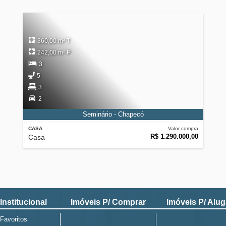
360,00 m² T
242,00 m² P
3
5
3
2
Seminário - Chapecó
CASA
Valor compra
R$ 1.290.000,00
Casa
Institucional
Imóveis P/ Comprar
Imóveis P/ Alug
Favoritos