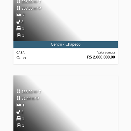
208,00 m² T
208,00 m² P
2
3
1
1
Centro - Chapecó
CASA
Valor compra
R$ 2.000.000,00
Casa
158,02 m² T
91,44 m² P
1
2
1
1