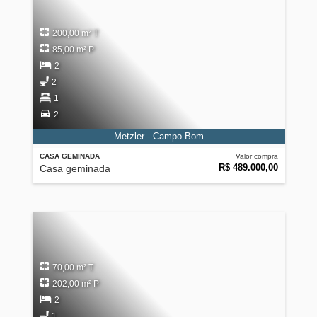
200,00 m² T
85,00 m² P
2
2
1
2
Metzler - Campo Bom
CASA GEMINADA
Valor compra
R$ 489.000,00
Casa geminada
70,00 m² T
202,00 m² P
2
1