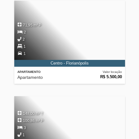
71,95 m² P
2
2
1
1
Centro - Florianópolis
APARTAMENTO
Valor locação
R$ 5.500,00
Apartamento
148,00 m² T
100,86 m² P
3
1