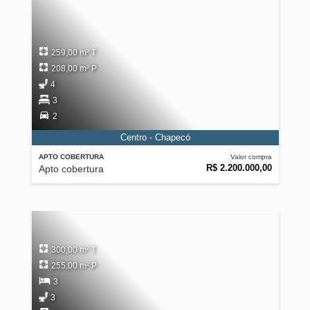
259,00 m² T
208,00 m² P
4
3
2
Centro - Chapecó
APTO COBERTURA
Valor compra
R$ 2.200.000,00
Apto cobertura
300,00 m² T
255,00 m² P
3
3