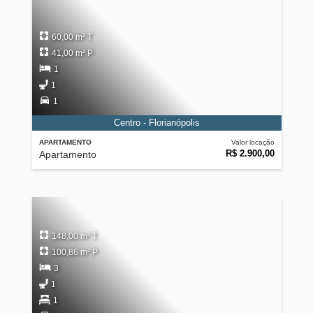
60,00 m² T
41,00 m² P
1
1
1
Centro - Florianópolis
APARTAMENTO
Valor locação
R$ 2.900,00
Apartamento
148,00 m² T
100,86 m² P
3
1
1