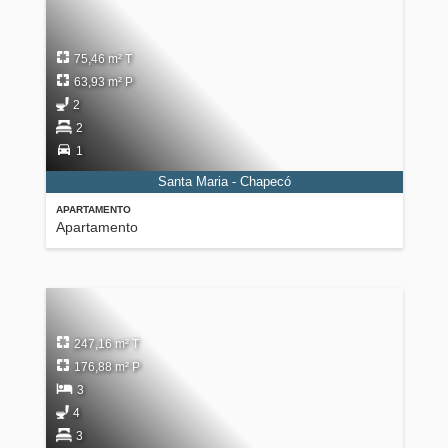
75,46 m² T
63,93 m² P
2
2
1
Santa Maria - Chapecó
APARTAMENTO
Apartamento
247,16 m² T
176,88 m² P
3
4
3