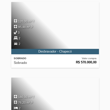
120,00 m² T
95,48 m² P
3
2
2
Desbravador - Chapecó
SOBRADO
Valor compra
R$ 570.000,00
Sobrado
180,00 m² T
76,20 m² P
2