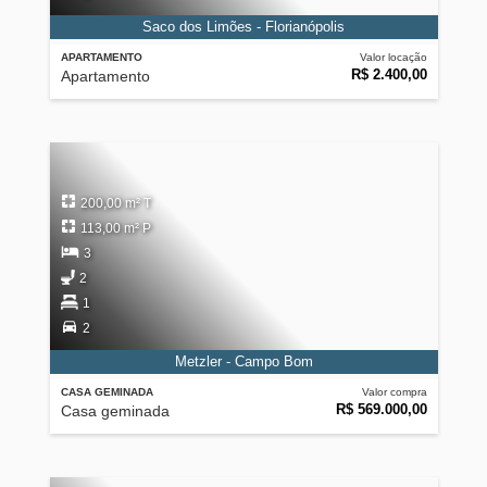
Saco dos Limões - Florianópolis
APARTAMENTO
Valor locação
R$ 2.400,00
Apartamento
200,00 m² T
113,00 m² P
3
2
1
2
Metzler - Campo Bom
CASA GEMINADA
Valor compra
R$ 569.000,00
Casa geminada