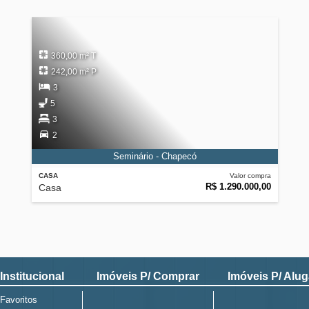
360,00 m² T
242,00 m² P
3
5
3
2
Seminário - Chapecó
CASA
Valor compra
R$ 1.290.000,00
Casa
Institucional
Imóveis P/ Comprar
Imóveis P/ Alug
Favoritos