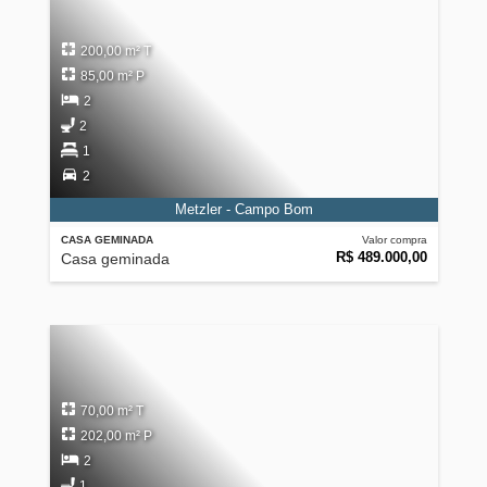
200,00 m² T
85,00 m² P
2
2
1
2
Metzler - Campo Bom
CASA GEMINADA
Valor compra
R$ 489.000,00
Casa geminada
70,00 m² T
202,00 m² P
2
1