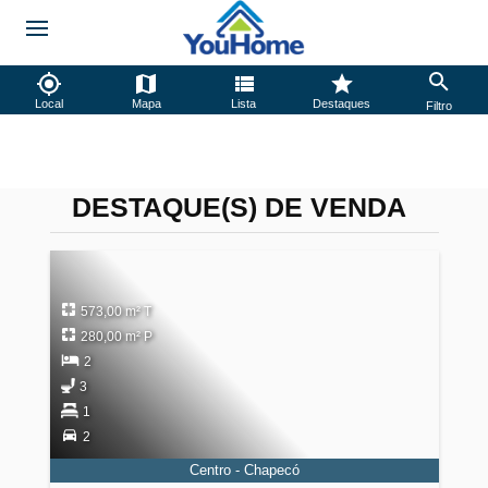
Local
Mapa
Lista
Destaques
Filtro
DESTAQUE(S) DE VENDA
573,00 m² T
280,00 m² P
2
3
1
2
Centro - Chapecó