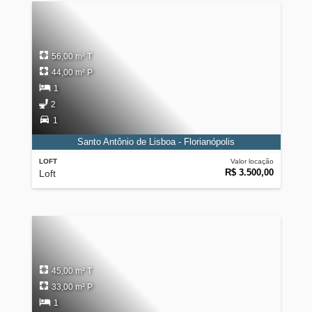
56,00 m² T
44,00 m² P
1
2
1
Santo Antônio de Lisboa - Florianópolis
LOFT
Valor locação
R$ 3.500,00
Loft
45,00 m² T
33,00 m² P
1