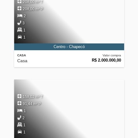
208,00 m² T
208,00 m² P
2
3
1
1
Centro - Chapecó
CASA
Valor compra
R$ 2.000.000,00
Casa
158,02 m² T
91,44 m² P
1
2
1
1