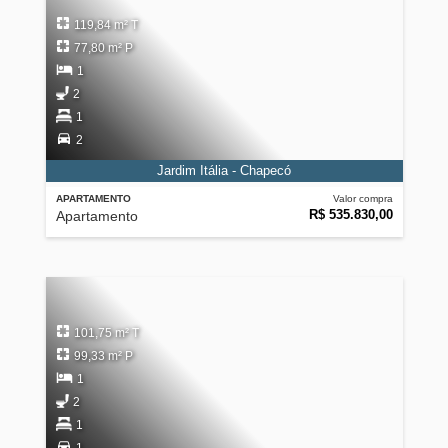
119,84 m² T
77,80 m² P
1
2
1
2
Jardim Itália - Chapecó
APARTAMENTO
Valor compra
R$ 535.830,00
Apartamento
101,75 m² T
99,33 m² P
1
2
1