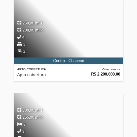
259,00 m² T
208,00 m² P
4
3
2
Centro - Chapecó
APTO COBERTURA
Valor compra
R$ 2.200.000,00
Apto cobertura
300,00 m² T
255,00 m² P
3
3