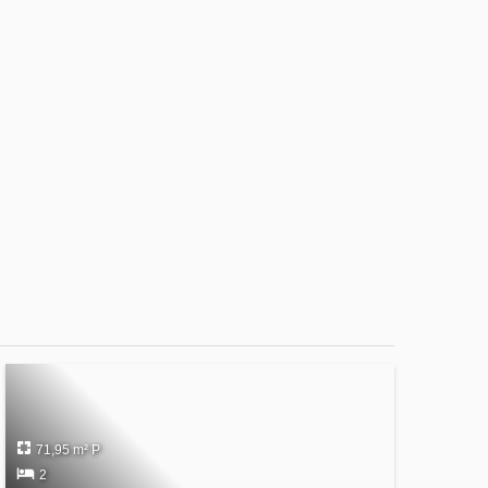
71,95 m² P
2