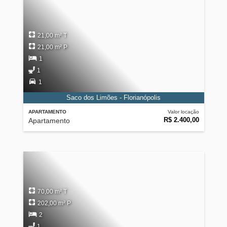
21,00 m² T
21,00 m² P
1
1
1
Saco dos Limões - Florianópolis
APARTAMENTO
Valor locação
R$ 2.400,00
Apartamento
70,00 m² T
202,00 m² P
2
1