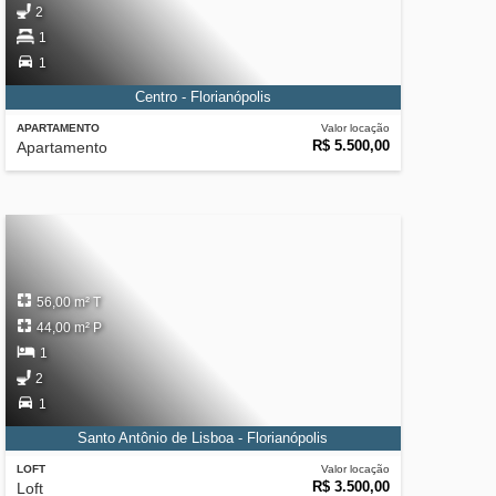
2
1
1
Centro - Florianópolis
APARTAMENTO
Valor locação
R$ 5.500,00
Apartamento
56,00 m² T
44,00 m² P
1
2
1
Santo Antônio de Lisboa - Florianópolis
LOFT
Valor locação
R$ 3.500,00
Loft