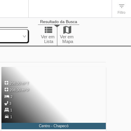
Filtro
Resultado da Busca
enação
Ver em
Ver em
Lista
Mapa
208,00 m² T
208,00 m² P
2
3
1
1
Centro - Chapecó