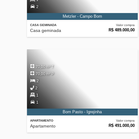
2
Metzler - Campo Bom
CASA GEMINADA
Valor compra
R$ 489.000,00
Casa geminada
70,00 m² T
70,00 m² P
2
2
1
1
Bom Pasto - Igrejinha
APARTAMENTO
Valor compra
R$ 491.000,00
Apartamento