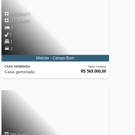
200,00 m² T
113,00 m² P
3
2
1
2
Metzler - Campo Bom
CASA GEMINADA
Valor compra
R$ 569.000,00
Casa geminada
300,00 m² T