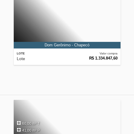
Dom Gerônimo - Chapecó
LOTE
Valor compra
R$ 1.334.847,60
Lote
60,00 m² T
41,00 m² P