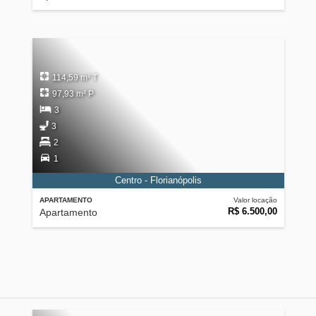
114,59 m² T
97,93 m² P
3
3
2
1
Centro - Florianópolis
APARTAMENTO
Valor locação
R$ 6.500,00
Apartamento