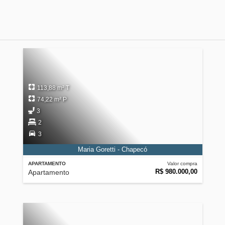
113,88 m² T
74,22 m² P
3
2
3
Maria Goretti - Chapecó
APARTAMENTO
Valor compra
R$ 980.000,00
Apartamento