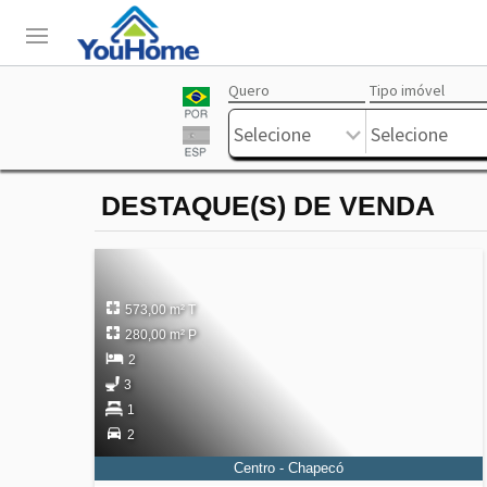
Quero
Tipo imóvel
Login
Livre
Selecione
Selecione
DESTAQUE(S) DE VENDA
573,00 m² T
280,00 m² P
2
3
1
2
Centro - Chapecó