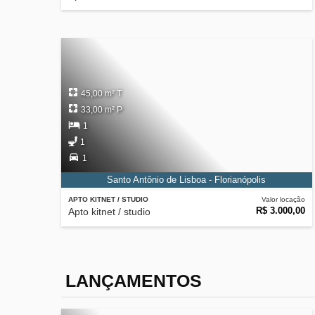
45,00 m² T
33,00 m² P
1
1
1
Santo Antônio de Lisboa - Florianópolis
APTO KITNET / STUDIO
Valor locação
R$ 3.000,00
Apto kitnet / studio
LANÇAMENTOS