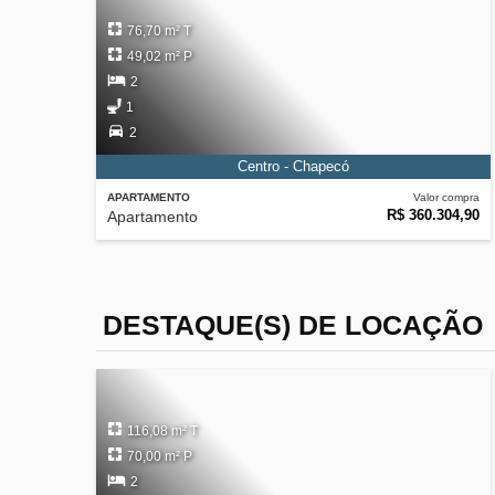
76,70 m² T
49,02 m² P
2
1
2
Centro - Chapecó
APARTAMENTO
Valor compra
R$ 360.304,90
Apartamento
DESTAQUE(S) DE LOCAÇÃO
116,08 m² T
70,00 m² P
2