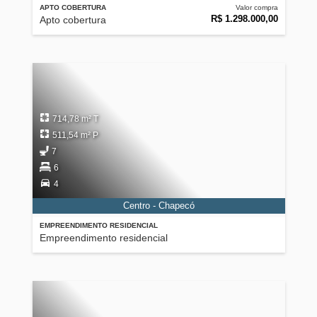
APTO COBERTURA
Valor compra
R$ 1.298.000,00
Apto cobertura
714,78 m² T
511,54 m² P
7
6
4
Centro - Chapecó
EMPREENDIMENTO RESIDENCIAL
Empreendimento residencial