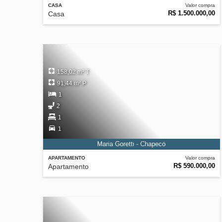
CASA
Valor compra
R$ 1.500.000,00
Casa
158,02 m² T
91,44 m² P
1
2
1
1
Maria Goretti - Chapecó
APARTAMENTO
Valor compra
R$ 590.000,00
Apartamento