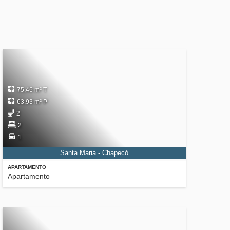
75,46 m² T
63,93 m² P
2
2
1
Santa Maria - Chapecó
APARTAMENTO
Apartamento