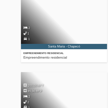
2
1
1
Santa Maria - Chapecó
EMPREENDIMENTO RESIDENCIAL
Empreendimento residencial
200,00 m² T
85,00 m² P
2
2
1