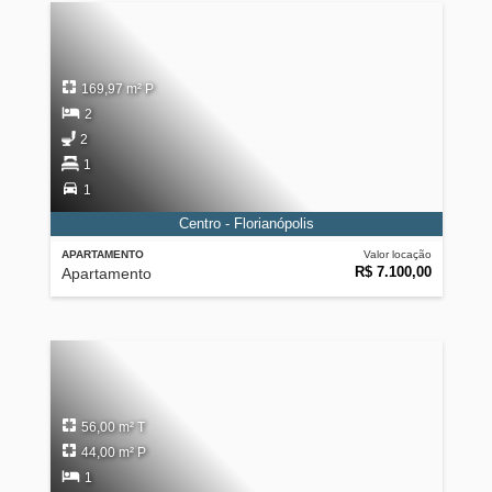
169,97 m² P
2
2
1
1
Centro - Florianópolis
APARTAMENTO
Valor locação
R$ 7.100,00
Apartamento
56,00 m² T
44,00 m² P
1