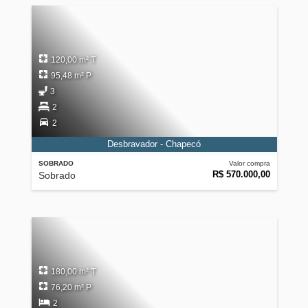
120,00 m² T
95,48 m² P
3
2
2
Desbravador - Chapecó
SOBRADO
Valor compra
R$ 570.000,00
Sobrado
180,00 m² T
76,20 m² P
2