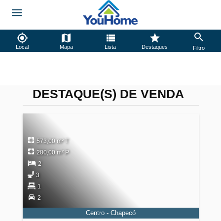
Local
Mapa
Lista
Destaques
Filtro
DESTAQUE(S) DE VENDA
573,00 m² T
280,00 m² P
2
3
1
2
Centro - Chapecó