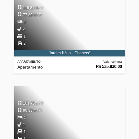
119,84 m² T
77,80 m² P
1
2
1
2
Jardim Itália - Chapecó
APARTAMENTO
Valor compra
R$ 535.830,00
Apartamento
101,75 m² T
99,33 m² P
1
2
1