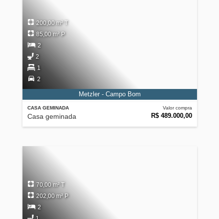
200,00 m² T
85,00 m² P
2
2
1
2
Metzler - Campo Bom
CASA GEMINADA
Valor compra
R$ 489.000,00
Casa geminada
70,00 m² T
202,00 m² P
2
1