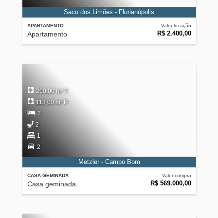
Saco dos Limões - Florianópolis
APARTAMENTO
Valor locação
R$ 2.400,00
Apartamento
200,00 m² T
113,00 m² P
3
2
1
2
Metzler - Campo Bom
CASA GEMINADA
Valor compra
R$ 569.000,00
Casa geminada