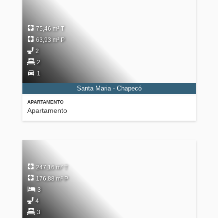
75,46 m² T
63,93 m² P
2
2
1
Santa Maria - Chapecó
APARTAMENTO
Apartamento
247,16 m² T
176,88 m² P
3
4
3