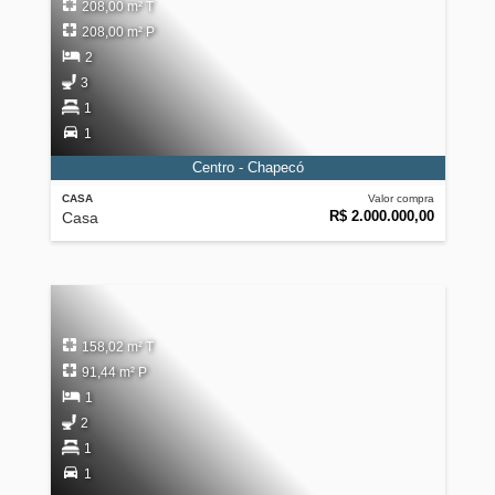
208,00 m² T
208,00 m² P
2
3
1
1
Centro - Chapecó
CASA
Valor compra
R$ 2.000.000,00
Casa
158,02 m² T
91,44 m² P
1
2
1
1