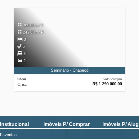
360,00 m² T
242,00 m² P
3
5
3
2
Seminário - Chapecó
CASA
Valor compra
R$ 1.290.000,00
Casa
Institucional
Imóveis P/ Comprar
Imóveis P/ Alug
Favoritos