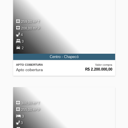
259,00 m² T
208,00 m² P
4
3
2
Centro - Chapecó
APTO COBERTURA
Valor compra
R$ 2.200.000,00
Apto cobertura
300,00 m² T
255,00 m² P
3
3