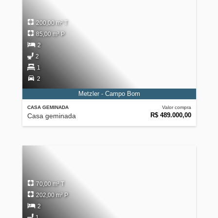
200,00 m² T
85,00 m² P
2
2
1
2
Metzler - Campo Bom
CASA GEMINADA
Valor compra
R$ 489.000,00
Casa geminada
70,00 m² T
202,00 m² P
2
1