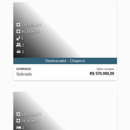
120,00 m² T
95,48 m² P
3
2
2
Desbravador - Chapecó
SOBRADO
Valor compra
R$ 570.000,00
Sobrado
180,00 m² T
76,20 m² P
2