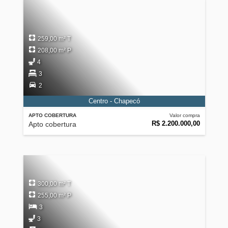
259,00 m² T
208,00 m² P
4
3
2
Centro - Chapecó
APTO COBERTURA
Valor compra
R$ 2.200.000,00
Apto cobertura
300,00 m² T
255,00 m² P
3
3