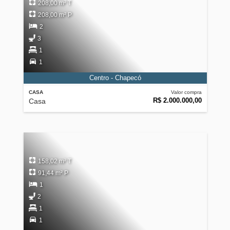
208,00 m² T
208,00 m² P
2
3
1
1
Centro - Chapecó
CASA
Valor compra
R$ 2.000.000,00
Casa
158,02 m² T
91,44 m² P
1
2
1
1