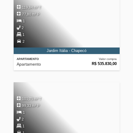
119,84 m² T
77,80 m² P
1
2
1
2
Jardim Itália - Chapecó
APARTAMENTO
Valor compra
R$ 535.830,00
Apartamento
101,75 m² T
99,33 m² P
1
2
1