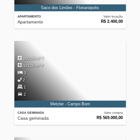
Saco dos Limões - Florianópolis
APARTAMENTO
Valor locação
R$ 2.400,00
Apartamento
200,00 m² T
113,00 m² P
3
2
1
2
Metzler - Campo Bom
CASA GEMINADA
Valor compra
R$ 569.000,00
Casa geminada