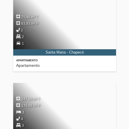
75,46 m² T
63,93 m² P
2
2
1
Santa Maria - Chapecó
APARTAMENTO
Apartamento
247,16 m² T
176,88 m² P
3
4
3