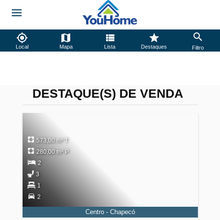
Local
Mapa
Lista
Destaques
Filtro
DESTAQUE(S) DE VENDA
573,00 m² T
280,00 m² P
2
3
1
2
Centro - Chapecó