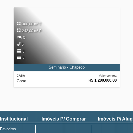
360,00 m² T
242,00 m² P
3
5
3
2
Seminário - Chapecó
CASA
Valor compra
R$ 1.290.000,00
Casa
Institucional
Imóveis P/ Comprar
Imóveis P/ Alug
Favoritos