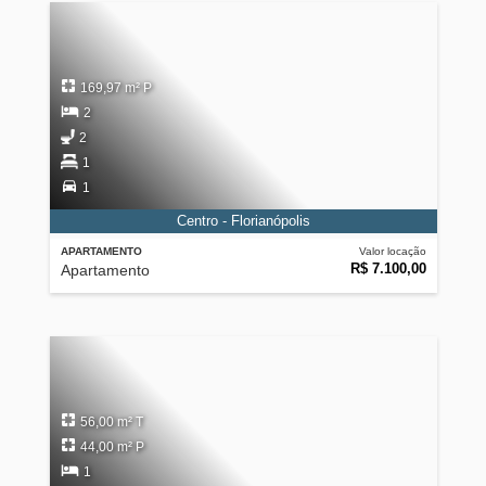
169,97 m² P
2
2
1
1
Centro - Florianópolis
APARTAMENTO
Valor locação
R$ 7.100,00
Apartamento
56,00 m² T
44,00 m² P
1