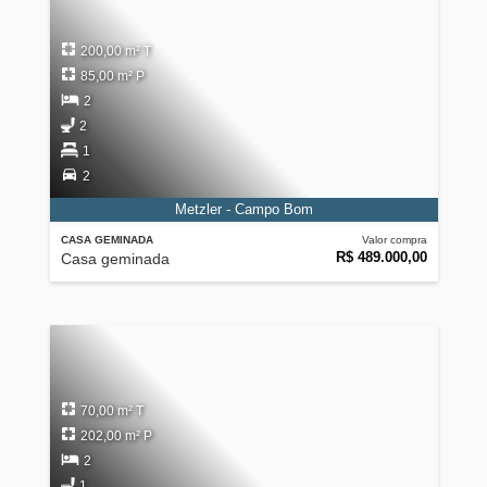
200,00 m² T
85,00 m² P
2
2
1
2
Metzler - Campo Bom
CASA GEMINADA
Valor compra
R$ 489.000,00
Casa geminada
70,00 m² T
202,00 m² P
2
1