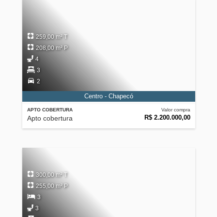
259,00 m² T
208,00 m² P
4
3
2
Centro - Chapecó
APTO COBERTURA
Valor compra
R$ 2.200.000,00
Apto cobertura
300,00 m² T
255,00 m² P
3
3