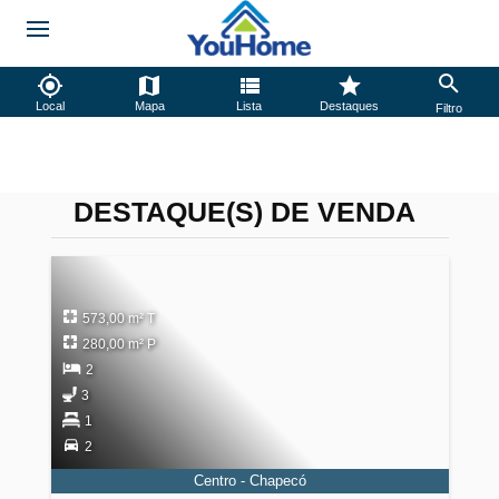
Local
Mapa
Lista
Destaques
Filtro
DESTAQUE(S) DE VENDA
573,00 m² T
280,00 m² P
2
3
1
2
Centro - Chapecó