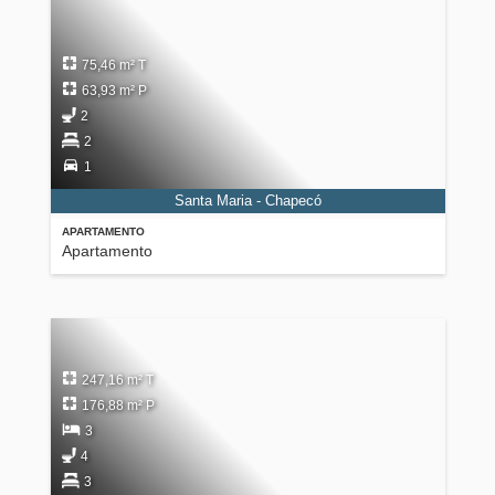
75,46 m² T
63,93 m² P
2
2
1
Santa Maria - Chapecó
APARTAMENTO
Apartamento
247,16 m² T
176,88 m² P
3
4
3