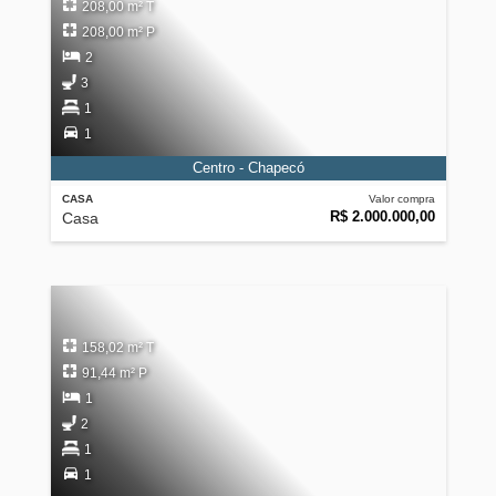
208,00 m² T
208,00 m² P
2
3
1
1
Centro - Chapecó
CASA
Valor compra
R$ 2.000.000,00
Casa
158,02 m² T
91,44 m² P
1
2
1
1