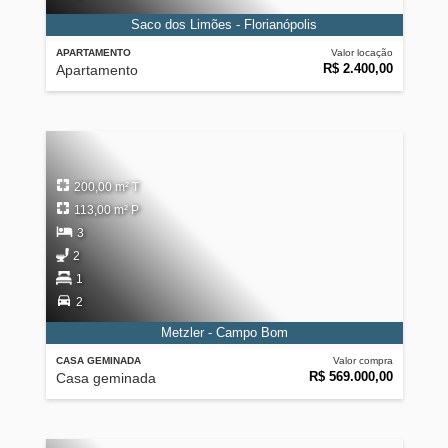
Saco dos Limões - Florianópolis
APARTAMENTO
Valor locação
R$ 2.400,00
Apartamento
200,00 m² T
113,00 m² P
3
2
1
2
Metzler - Campo Bom
CASA GEMINADA
Valor compra
R$ 569.000,00
Casa geminada