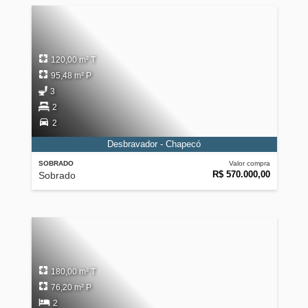
120,00 m² T
95,48 m² P
3
2
2
Desbravador - Chapecó
SOBRADO
Valor compra
R$ 570.000,00
Sobrado
180,00 m² T
76,20 m² P
2