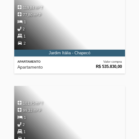
119,84 m² T
77,80 m² P
1
2
1
2
Jardim Itália - Chapecó
APARTAMENTO
Valor compra
R$ 535.830,00
Apartamento
101,75 m² T
99,33 m² P
1
2
1