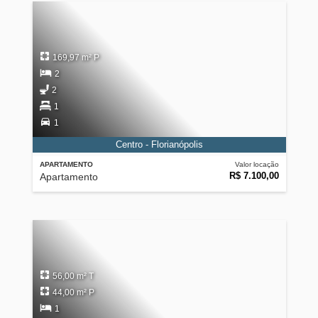
169,97 m² P
2
2
1
1
Centro - Florianópolis
APARTAMENTO
Valor locação
R$ 7.100,00
Apartamento
56,00 m² T
44,00 m² P
1