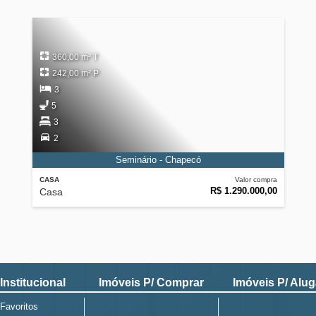
360,00 m² T
242,00 m² P
3
5
3
2
Seminário - Chapecó
CASA
Valor compra
R$ 1.290.000,00
Casa
Institucional
Imóveis P/ Comprar
Imóveis P/ Alug
Favoritos