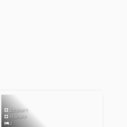
116,08 m² T
70,00 m² P
2