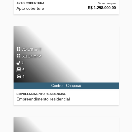
APTO COBERTURA
Valor compra
R$ 1.298.000,00
Apto cobertura
714,78 m² T
511,54 m² P
7
6
4
Centro - Chapecó
EMPREENDIMENTO RESIDENCIAL
Empreendimento residencial