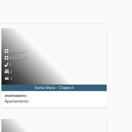
75,46 m² T
63,93 m² P
2
2
1
Santa Maria - Chapecó
APARTAMENTO
Apartamento