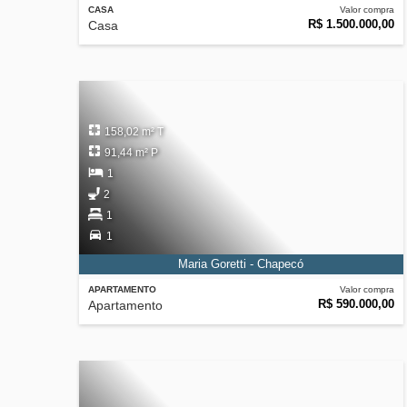
CASA
Valor compra
R$ 1.500.000,00
Casa
158,02 m² T
91,44 m² P
1
2
1
1
Maria Goretti - Chapecó
APARTAMENTO
Valor compra
R$ 590.000,00
Apartamento