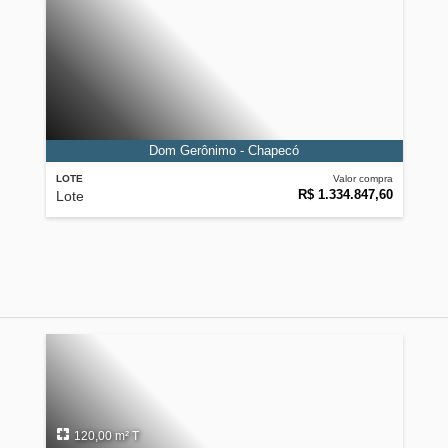
Dom Gerônimo - Chapecó
LOTE
Valor compra
R$ 1.334.847,60
Lote
120,00 m² T