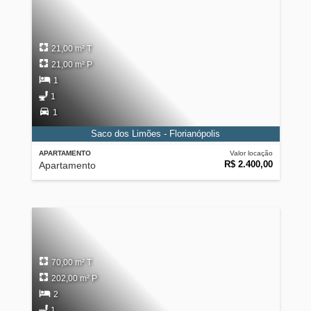
21,00 m² T
21,00 m² P
1
1
1
Saco dos Limões - Florianópolis
APARTAMENTO
Valor locação
R$ 2.400,00
Apartamento
70,00 m² T
202,00 m² P
2
1