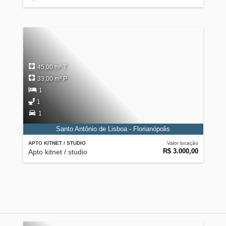
45,00 m² T
33,00 m² P
1
1
1
Santo Antônio de Lisboa - Florianópolis
APTO KITNET / STUDIO
Valor locação
R$ 3.000,00
Apto kitnet / studio