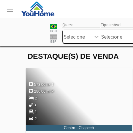
Quero
Tipo imóvel
Login
Livre
Selecione
Selecione
DESTAQUE(S) DE VENDA
573,00 m² T
280,00 m² P
2
3
1
2
Centro - Chapecó