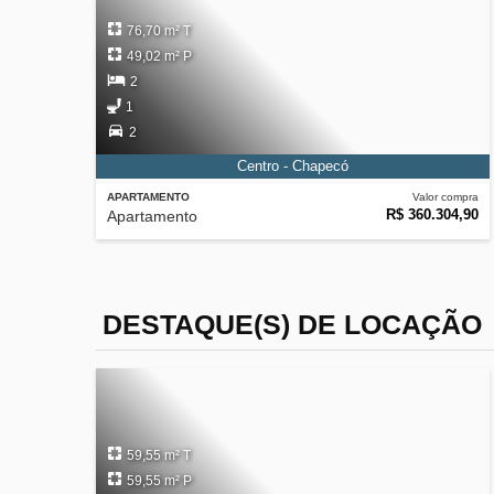
76,70 m² T
49,02 m² P
2
1
2
Centro - Chapecó
APARTAMENTO
Valor compra
R$ 360.304,90
Apartamento
DESTAQUE(S) DE LOCAÇÃO
59,55 m² T
59,55 m² P