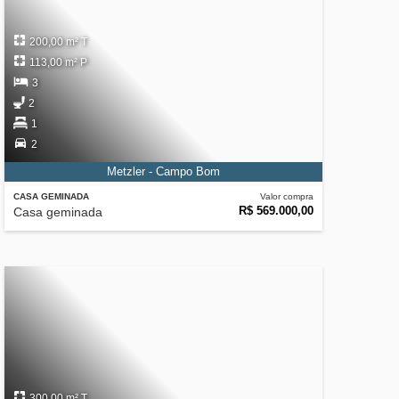
200,00 m² T
113,00 m² P
3
2
1
2
Metzler - Campo Bom
CASA GEMINADA
Valor compra
R$ 569.000,00
Casa geminada
300,00 m² T