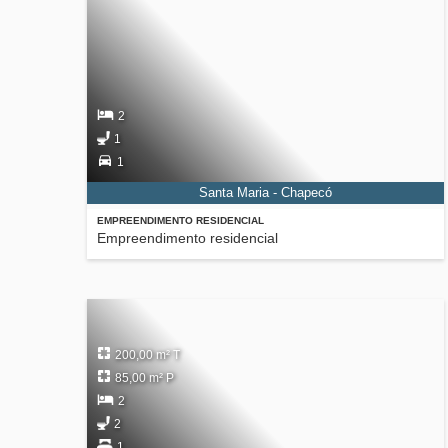
2
1
1
Santa Maria - Chapecó
EMPREENDIMENTO RESIDENCIAL
Empreendimento residencial
200,00 m² T
85,00 m² P
2
2
1