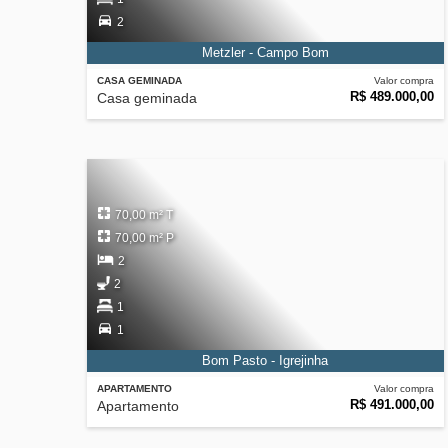
2
Metzler - Campo Bom
CASA GEMINADA
Valor compra
R$ 489.000,00
Casa geminada
70,00 m² T
70,00 m² P
2
2
1
1
Bom Pasto - Igrejinha
APARTAMENTO
Valor compra
R$ 491.000,00
Apartamento