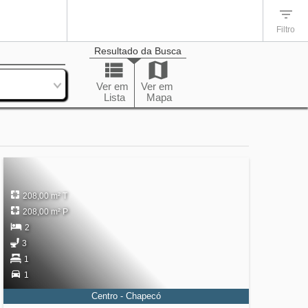
Filtro
Resultado da Busca
enação
Ver em
Ver em
Lista
Mapa
208,00 m² T
208,00 m² P
2
3
1
1
Centro - Chapecó