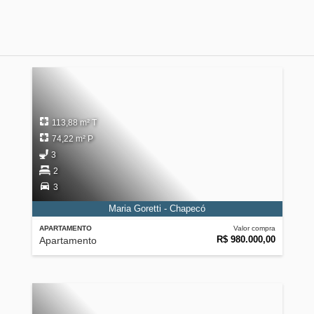
113,88 m² T
74,22 m² P
3
2
3
Maria Goretti - Chapecó
APARTAMENTO
Valor compra
R$ 980.000,00
Apartamento