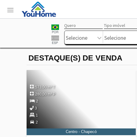
Quero
Tipo imóvel
Login
Livre
Selecione
Selecione
DESTAQUE(S) DE VENDA
573,00 m² T
280,00 m² P
2
3
1
2
Centro - Chapecó