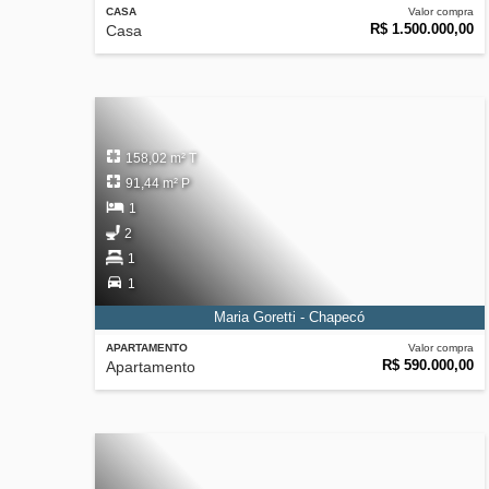
CASA
Valor compra
R$ 1.500.000,00
Casa
158,02 m² T
91,44 m² P
1
2
1
1
Maria Goretti - Chapecó
APARTAMENTO
Valor compra
R$ 590.000,00
Apartamento