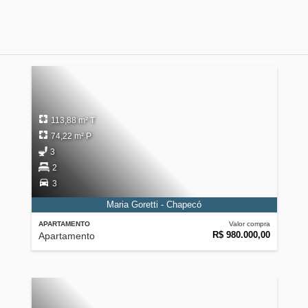
113,88 m² T
74,22 m² P
3
2
3
Maria Goretti - Chapecó
APARTAMENTO
Valor compra
R$ 980.000,00
Apartamento