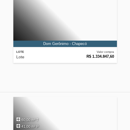
Dom Gerônimo - Chapecó
LOTE
Valor compra
R$ 1.334.847,60
Lote
60,00 m² T
41,00 m² P