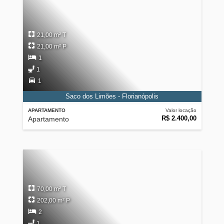
21,00 m² T
21,00 m² P
1
1
1
Saco dos Limões - Florianópolis
APARTAMENTO
Valor locação
R$ 2.400,00
Apartamento
70,00 m² T
202,00 m² P
2
1