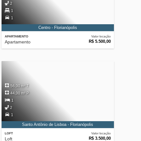
2
1
1
Centro - Florianópolis
APARTAMENTO
Valor locação
R$ 5.500,00
Apartamento
56,00 m² T
44,00 m² P
1
2
1
Santo Antônio de Lisboa - Florianópolis
LOFT
Valor locação
R$ 3.500,00
Loft