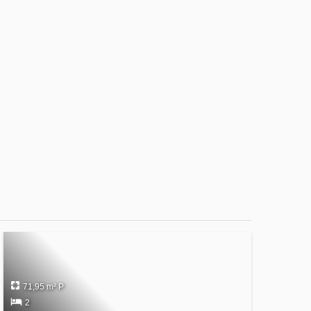
71,95 m² P
2