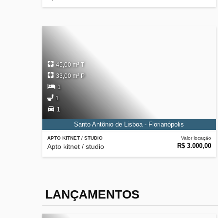
45,00 m² T
33,00 m² P
1
1
1
Santo Antônio de Lisboa - Florianópolis
APTO KITNET / STUDIO
Valor locação
R$ 3.000,00
Apto kitnet / studio
LANÇAMENTOS