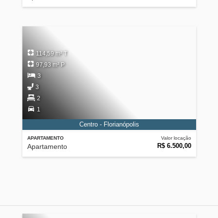
114,59 m² T
97,93 m² P
3
3
2
1
Centro - Florianópolis
APARTAMENTO
Valor locação
R$ 6.500,00
Apartamento