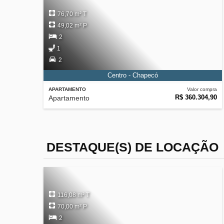
76,70 m² T
49,02 m² P
2
1
2
Centro - Chapecó
APARTAMENTO
Valor compra
R$ 360.304,90
Apartamento
DESTAQUE(S) DE LOCAÇÃO
116,08 m² T
70,00 m² P
2