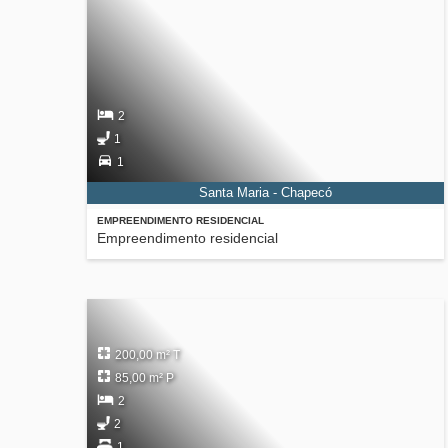
2
1
1
Santa Maria - Chapecó
EMPREENDIMENTO RESIDENCIAL
Empreendimento residencial
200,00 m² T
85,00 m² P
2
2
1