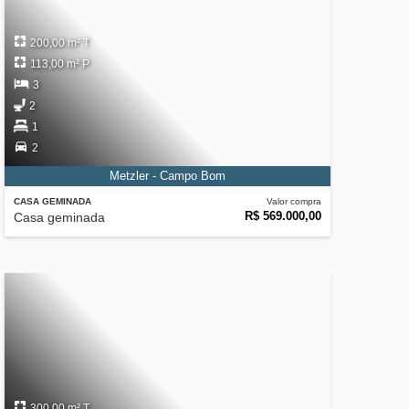
200,00 m² T
113,00 m² P
3
2
1
2
Metzler - Campo Bom
CASA GEMINADA
Valor compra
R$ 569.000,00
Casa geminada
300,00 m² T