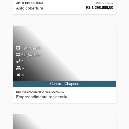
APTO COBERTURA
Valor compra
R$ 1.298.000,00
Apto cobertura
714,78 m² T
511,54 m² P
7
6
4
Centro - Chapecó
EMPREENDIMENTO RESIDENCIAL
Empreendimento residencial