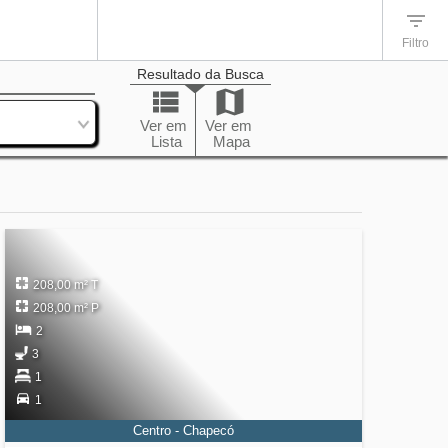
Filtro
Resultado da Busca
enação
Ver em
Ver em
Lista
Mapa
208,00 m² T
208,00 m² P
2
3
1
1
Centro - Chapecó