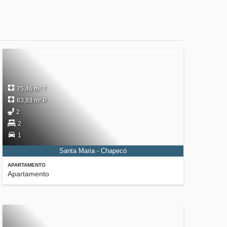
75,46 m² T
63,93 m² P
2
2
1
Santa Maria - Chapecó
APARTAMENTO
Apartamento