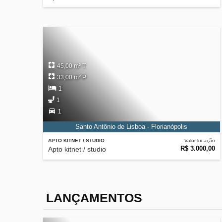
45,00 m² T
33,00 m² P
1
1
1
Santo Antônio de Lisboa - Florianópolis
APTO KITNET / STUDIO
Valor locação
R$ 3.000,00
Apto kitnet / studio
LANÇAMENTOS