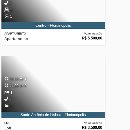
2
1
1
Centro - Florianópolis
APARTAMENTO
Valor locação
R$ 5.500,00
Apartamento
56,00 m² T
44,00 m² P
1
2
1
Santo Antônio de Lisboa - Florianópolis
LOFT
Valor locação
R$ 3.500,00
Loft