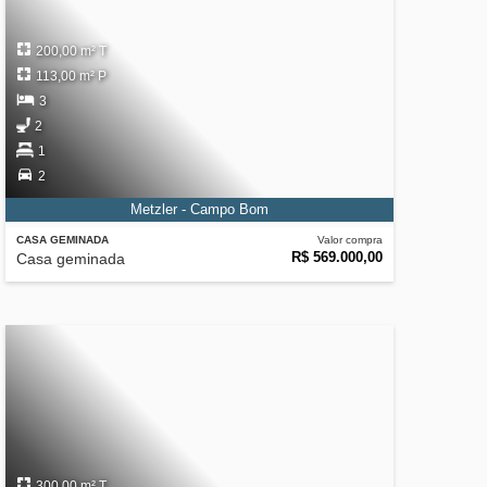
200,00 m² T
113,00 m² P
3
2
1
2
Metzler - Campo Bom
CASA GEMINADA
Valor compra
R$ 569.000,00
Casa geminada
300,00 m² T