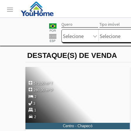
Quero
Tipo imóvel
Login
Livre
Selecione
Selecione
DESTAQUE(S) DE VENDA
573,00 m² T
280,00 m² P
2
3
1
2
Centro - Chapecó