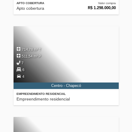
APTO COBERTURA
Valor compra
R$ 1.298.000,00
Apto cobertura
714,78 m² T
511,54 m² P
7
6
4
Centro - Chapecó
EMPREENDIMENTO RESIDENCIAL
Empreendimento residencial