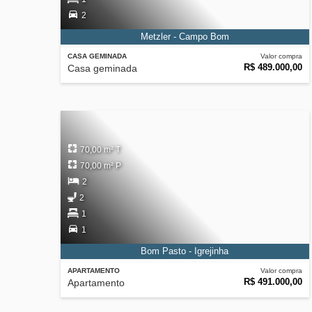
2
Metzler - Campo Bom
CASA GEMINADA
Valor compra
R$ 489.000,00
Casa geminada
70,00 m² T
70,00 m² P
2
2
1
1
Bom Pasto - Igrejinha
APARTAMENTO
Valor compra
R$ 491.000,00
Apartamento