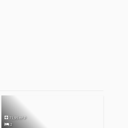
71,95 m² P
2