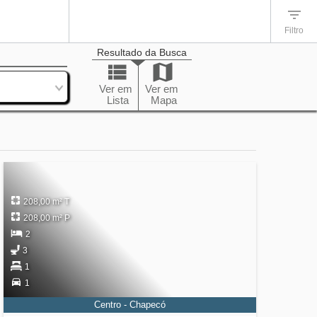
Filtro
Resultado da Busca
enação
Ver em
Ver em
Lista
Mapa
208,00 m² T
208,00 m² P
2
3
1
1
Centro - Chapecó