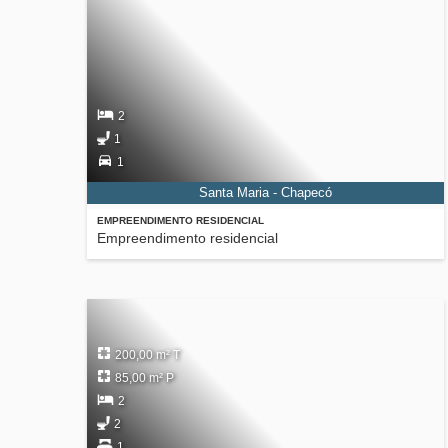
2
1
1
Santa Maria - Chapecó
EMPREENDIMENTO RESIDENCIAL
Empreendimento residencial
200,00 m² T
85,00 m² P
2
2
1