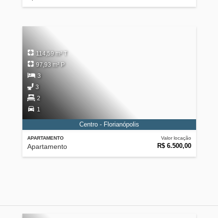
114,59 m² T
97,93 m² P
3
3
2
1
Centro - Florianópolis
APARTAMENTO
Valor locação
R$ 6.500,00
Apartamento