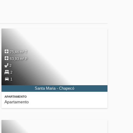
75,46 m² T
63,93 m² P
2
2
1
Santa Maria - Chapecó
APARTAMENTO
Apartamento