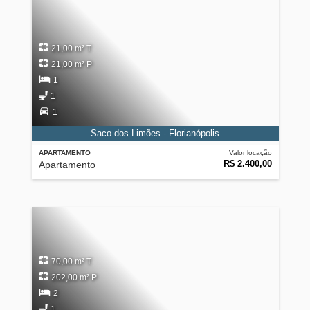
21,00 m² T
21,00 m² P
1
1
1
Saco dos Limões - Florianópolis
APARTAMENTO
Valor locação
R$ 2.400,00
Apartamento
70,00 m² T
202,00 m² P
2
1