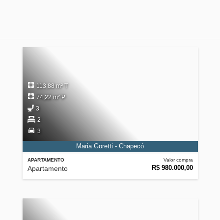
113,88 m² T
74,22 m² P
3
2
3
Maria Goretti - Chapecó
APARTAMENTO
Valor compra
R$ 980.000,00
Apartamento