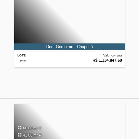
Dom Gerônimo - Chapecó
LOTE
Valor compra
R$ 1.334.847,60
Lote
60,00 m² T
41,00 m² P