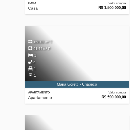
CASA
Valor compra
R$ 1.500.000,00
Casa
158,02 m² T
91,44 m² P
1
2
1
1
Maria Goretti - Chapecó
APARTAMENTO
Valor compra
R$ 590.000,00
Apartamento