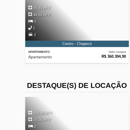
76,70 m² T
49,02 m² P
2
1
2
Centro - Chapecó
APARTAMENTO
Valor compra
R$ 360.304,90
Apartamento
DESTAQUE(S) DE LOCAÇÃO
116,08 m² T
70,00 m² P
2