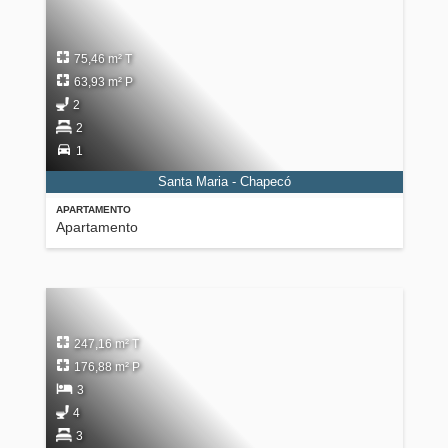
75,46 m² T
63,93 m² P
2
2
1
Santa Maria - Chapecó
APARTAMENTO
Apartamento
247,16 m² T
176,88 m² P
3
4
3