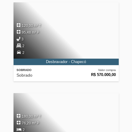
120,00 m² T
95,48 m² P
3
2
2
Desbravador - Chapecó
SOBRADO
Valor compra
R$ 570.000,00
Sobrado
180,00 m² T
76,20 m² P
2