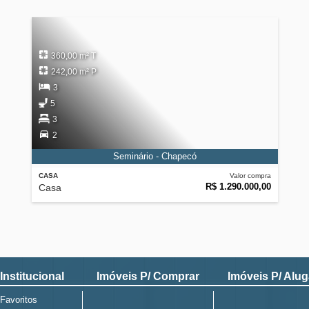
360,00 m² T
242,00 m² P
3
5
3
2
Seminário - Chapecó
CASA
Valor compra
R$ 1.290.000,00
Casa
Institucional
Imóveis P/ Comprar
Imóveis P/ Alug
Favoritos