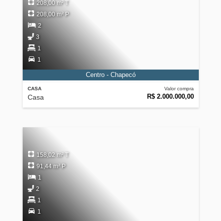
208,00 m² T
208,00 m² P
2
3
1
1
Centro - Chapecó
CASA
Valor compra
R$ 2.000.000,00
Casa
158,02 m² T
91,44 m² P
1
2
1
1