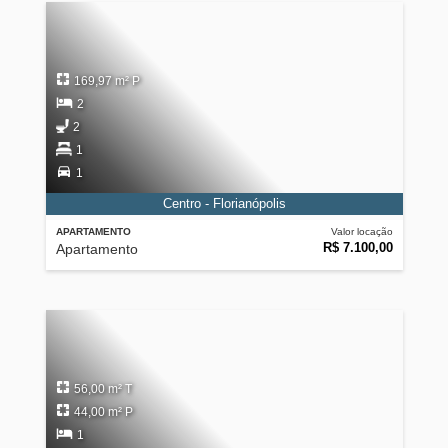
169,97 m² P
2
2
1
1
Centro - Florianópolis
APARTAMENTO
Valor locação
R$ 7.100,00
Apartamento
56,00 m² T
44,00 m² P
1