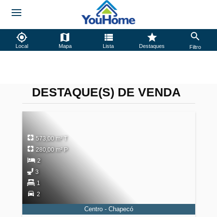
Local
Mapa
Lista
Destaques
Filtro
DESTAQUE(S) DE VENDA
573,00 m² T
280,00 m² P
2
3
1
2
Centro - Chapecó