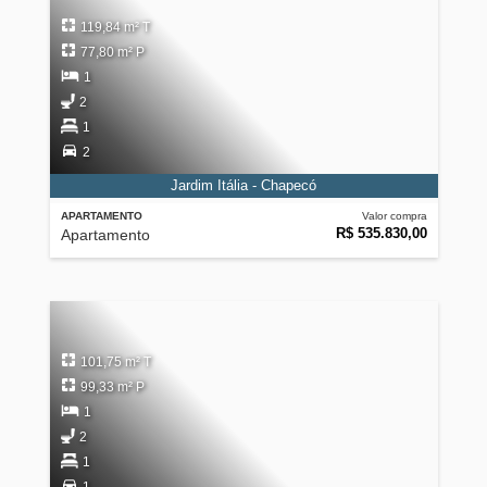
119,84 m² T
77,80 m² P
1
2
1
2
Jardim Itália - Chapecó
APARTAMENTO
Valor compra
R$ 535.830,00
Apartamento
101,75 m² T
99,33 m² P
1
2
1