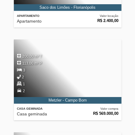
Saco dos Limões - Florianópolis
APARTAMENTO
Valor locação
R$ 2.400,00
Apartamento
200,00 m² T
113,00 m² P
3
2
1
2
Metzler - Campo Bom
CASA GEMINADA
Valor compra
R$ 569.000,00
Casa geminada