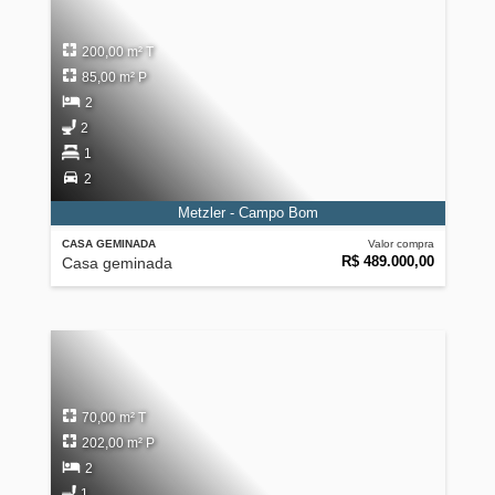
200,00 m² T
85,00 m² P
2
2
1
2
Metzler - Campo Bom
CASA GEMINADA
Valor compra
R$ 489.000,00
Casa geminada
70,00 m² T
202,00 m² P
2
1