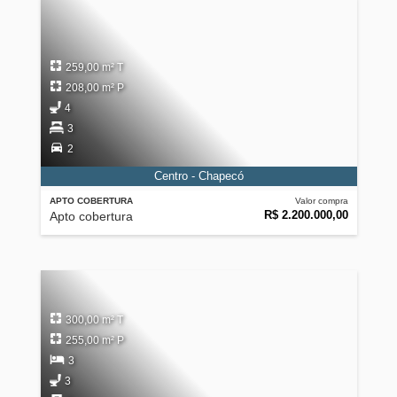
259,00 m² T
208,00 m² P
4
3
2
Centro - Chapecó
APTO COBERTURA
Valor compra
R$ 2.200.000,00
Apto cobertura
300,00 m² T
255,00 m² P
3
3