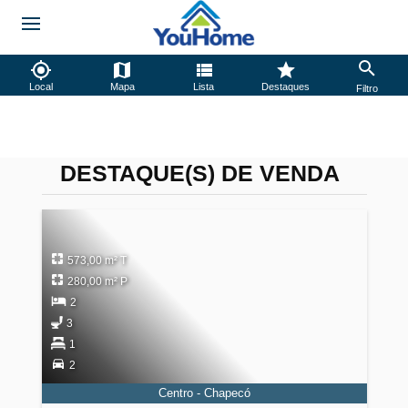
Local
Mapa
Lista
Destaques
Filtro
DESTAQUE(S) DE VENDA
573,00 m² T
280,00 m² P
2
3
1
2
Centro - Chapecó