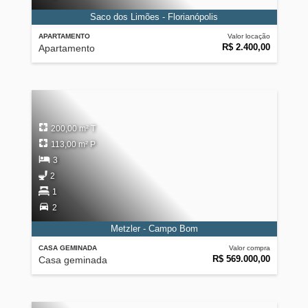
Saco dos Limões - Florianópolis
APARTAMENTO
Valor locação
R$ 2.400,00
Apartamento
200,00 m² T
113,00 m² P
3
2
1
2
Metzler - Campo Bom
CASA GEMINADA
Valor compra
R$ 569.000,00
Casa geminada