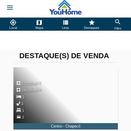
Local
Mapa
Lista
Destaques
Filtro
DESTAQUE(S) DE VENDA
573,00 m² T
280,00 m² P
2
3
1
2
Centro - Chapecó