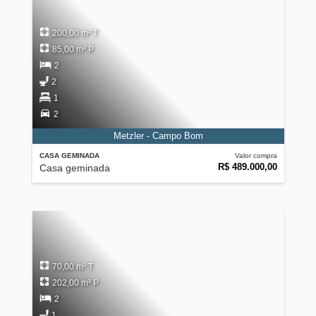
200,00 m² T
85,00 m² P
2
2
1
2
Metzler - Campo Bom
CASA GEMINADA
Valor compra
R$ 489.000,00
Casa geminada
70,00 m² T
202,00 m² P
2
1