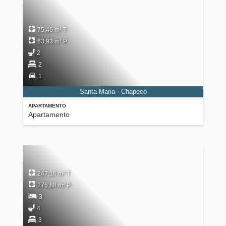
75,46 m² T
63,93 m² P
2
2
1
Santa Maria - Chapecó
APARTAMENTO
Apartamento
247,16 m² T
176,88 m² P
3
4
3