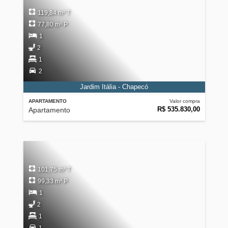
119,84 m² T
77,80 m² P
1
2
1
2
Jardim Itália - Chapecó
APARTAMENTO
Valor compra
R$ 535.830,00
Apartamento
101,75 m² T
99,33 m² P
1
2
1