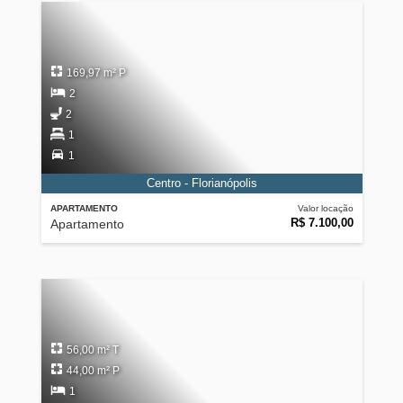
169,97 m² P
2
2
1
1
Centro - Florianópolis
APARTAMENTO
Valor locação
R$ 7.100,00
Apartamento
56,00 m² T
44,00 m² P
1