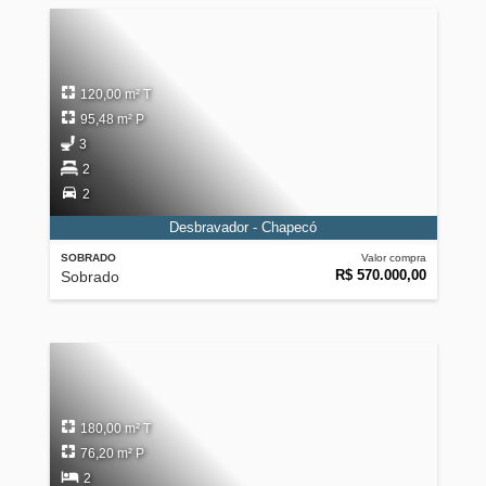
120,00 m² T
95,48 m² P
3
2
2
Desbravador - Chapecó
SOBRADO
Valor compra
R$ 570.000,00
Sobrado
180,00 m² T
76,20 m² P
2