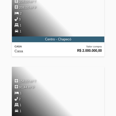
208,00 m² T
208,00 m² P
2
3
1
1
Centro - Chapecó
CASA
Valor compra
R$ 2.000.000,00
Casa
158,02 m² T
91,44 m² P
1
2
1
1