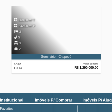
360,00 m² T
242,00 m² P
3
5
3
2
Seminário - Chapecó
CASA
Valor compra
R$ 1.290.000,00
Casa
Institucional
Imóveis P/ Comprar
Imóveis P/ Alug
Favoritos