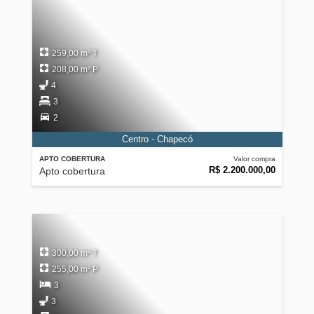
259,00 m² T
208,00 m² P
4
3
2
Centro - Chapecó
APTO COBERTURA
Valor compra
R$ 2.200.000,00
Apto cobertura
300,00 m² T
255,00 m² P
3
3