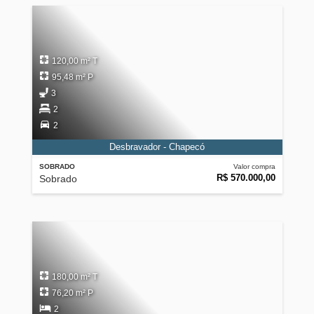
120,00 m² T
95,48 m² P
3
2
2
Desbravador - Chapecó
SOBRADO
Valor compra
R$ 570.000,00
Sobrado
180,00 m² T
76,20 m² P
2