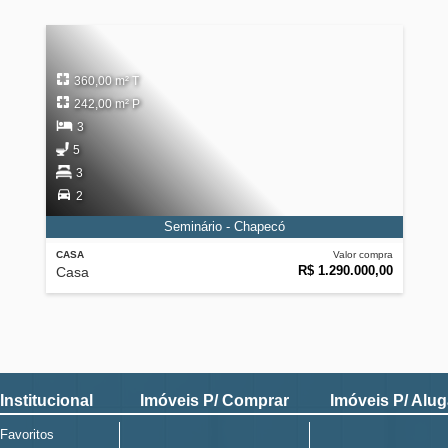
360,00 m² T
242,00 m² P
3
5
3
2
Seminário - Chapecó
CASA
Valor compra
R$ 1.290.000,00
Casa
Institucional
Imóveis P/ Comprar
Imóveis P/ Alug
Favoritos