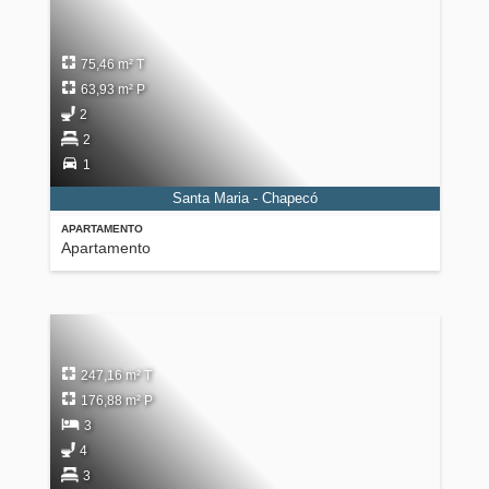
75,46 m² T
63,93 m² P
2
2
1
Santa Maria - Chapecó
APARTAMENTO
Apartamento
247,16 m² T
176,88 m² P
3
4
3