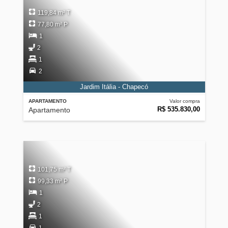
119,84 m² T
77,80 m² P
1
2
1
2
Jardim Itália - Chapecó
APARTAMENTO
Valor compra
R$ 535.830,00
Apartamento
101,75 m² T
99,33 m² P
1
2
1