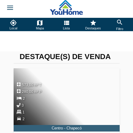
Local
Mapa
Lista
Destaques
Filtro
DESTAQUE(S) DE VENDA
573,00 m² T
280,00 m² P
2
3
1
2
Centro - Chapecó