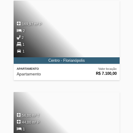
169,97 m² P
2
2
1
1
Centro - Florianópolis
APARTAMENTO
Valor locação
R$ 7.100,00
Apartamento
56,00 m² T
44,00 m² P
1