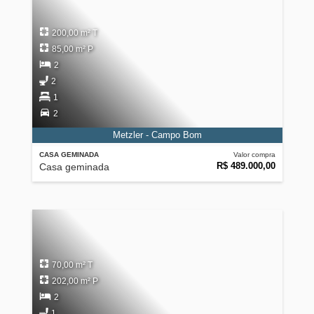
200,00 m² T
85,00 m² P
2
2
1
2
Metzler - Campo Bom
CASA GEMINADA
Valor compra
R$ 489.000,00
Casa geminada
70,00 m² T
202,00 m² P
2
1