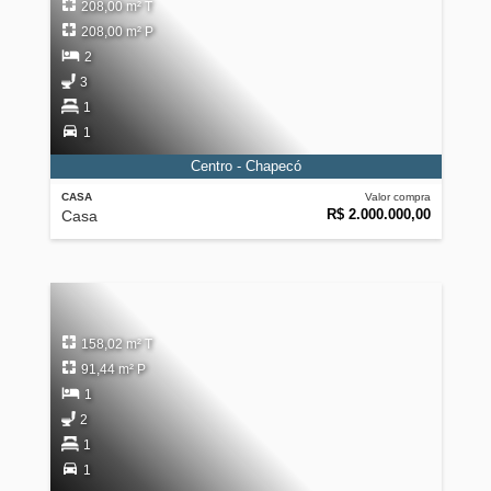
208,00 m² T
208,00 m² P
2
3
1
1
Centro - Chapecó
CASA
Valor compra
R$ 2.000.000,00
Casa
158,02 m² T
91,44 m² P
1
2
1
1