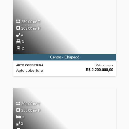
259,00 m² T
208,00 m² P
4
3
2
Centro - Chapecó
APTO COBERTURA
Valor compra
R$ 2.200.000,00
Apto cobertura
300,00 m² T
255,00 m² P
3
3