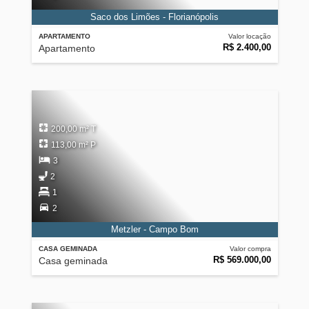
Saco dos Limões - Florianópolis
APARTAMENTO
Valor locação
R$ 2.400,00
Apartamento
200,00 m² T
113,00 m² P
3
2
1
2
Metzler - Campo Bom
CASA GEMINADA
Valor compra
R$ 569.000,00
Casa geminada