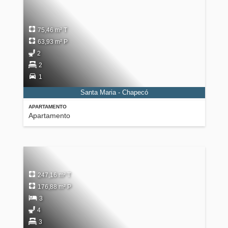
75,46 m² T
63,93 m² P
2
2
1
Santa Maria - Chapecó
APARTAMENTO
Apartamento
247,16 m² T
176,88 m² P
3
4
3