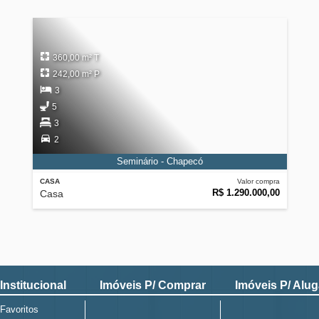
360,00 m² T
242,00 m² P
3
5
3
2
Seminário - Chapecó
CASA
Valor compra
R$ 1.290.000,00
Casa
Institucional
Imóveis P/ Comprar
Imóveis P/ Alug
Favoritos