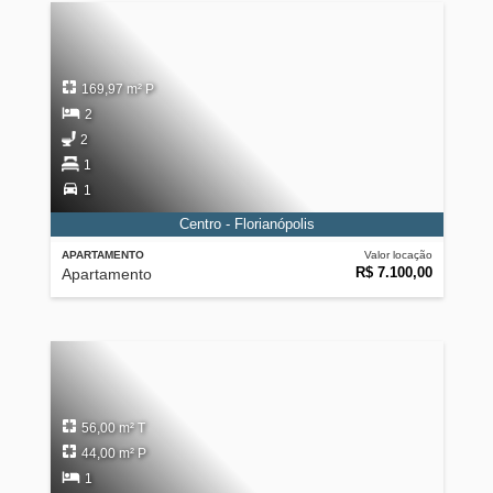
169,97 m² P
2
2
1
1
Centro - Florianópolis
APARTAMENTO
Valor locação
R$ 7.100,00
Apartamento
56,00 m² T
44,00 m² P
1