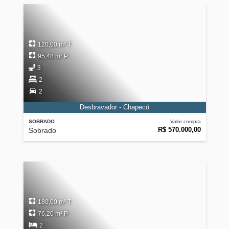
120,00 m² T
95,48 m² P
3
2
2
Desbravador - Chapecó
SOBRADO
Valor compra
R$ 570.000,00
Sobrado
180,00 m² T
76,20 m² P
2