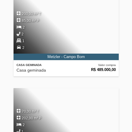
200,00 m² T
85,00 m² P
2
2
1
2
Metzler - Campo Bom
CASA GEMINADA
Valor compra
R$ 489.000,00
Casa geminada
70,00 m² T
202,00 m² P
2
1