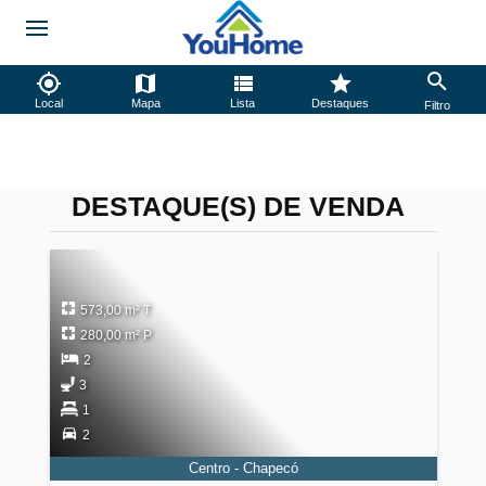
Local
Mapa
Lista
Destaques
Filtro
DESTAQUE(S) DE VENDA
573,00 m² T
280,00 m² P
2
3
1
2
Centro - Chapecó