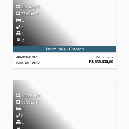
119,84 m² T
77,80 m² P
1
2
1
2
Jardim Itália - Chapecó
APARTAMENTO
Valor compra
R$ 535.830,00
Apartamento
101,75 m² T
99,33 m² P
1
2
1