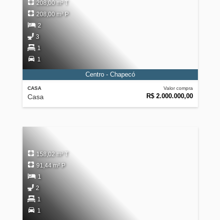
208,00 m² T
208,00 m² P
2
3
1
1
Centro - Chapecó
CASA
Valor compra
R$ 2.000.000,00
Casa
158,02 m² T
91,44 m² P
1
2
1
1