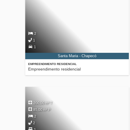
2
1
1
Santa Maria - Chapecó
EMPREENDIMENTO RESIDENCIAL
Empreendimento residencial
200,00 m² T
85,00 m² P
2
2
1