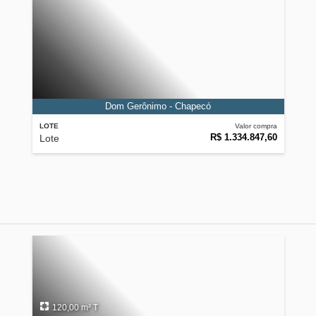
Dom Gerônimo - Chapecó
LOTE
Valor compra
R$ 1.334.847,60
Lote
120,00 m² T