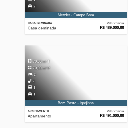
2
Metzler - Campo Bom
CASA GEMINADA
Valor compra
R$ 489.000,00
Casa geminada
70,00 m² T
70,00 m² P
2
2
1
1
Bom Pasto - Igrejinha
APARTAMENTO
Valor compra
R$ 491.000,00
Apartamento