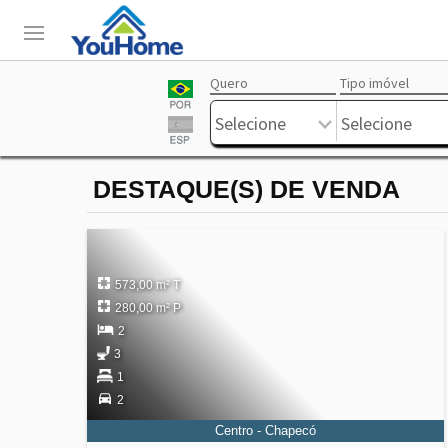
Quero
Tipo imóvel
Login
Livre
Selecione
Selecione
DESTAQUE(S) DE VENDA
573,00 m² T
280,00 m² P
2
3
1
2
Centro - Chapecó