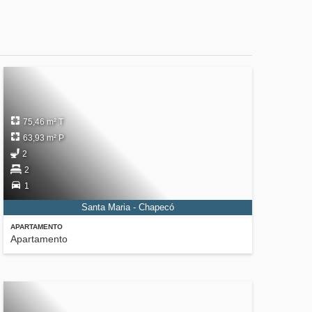
75,46 m² T
63,93 m² P
2
2
1
Santa Maria - Chapecó
APARTAMENTO
Apartamento