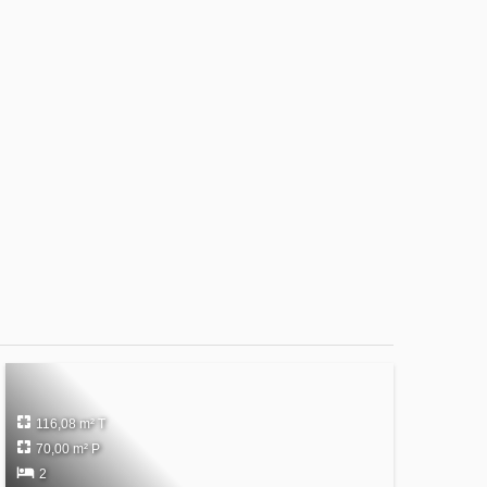
116,08 m² T
70,00 m² P
2