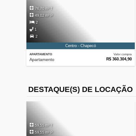
76,70 m² T
49,02 m² P
2
1
2
Centro - Chapecó
APARTAMENTO
Valor compra
R$ 360.304,90
Apartamento
DESTAQUE(S) DE LOCAÇÃO
59,55 m² T
59,55 m² P