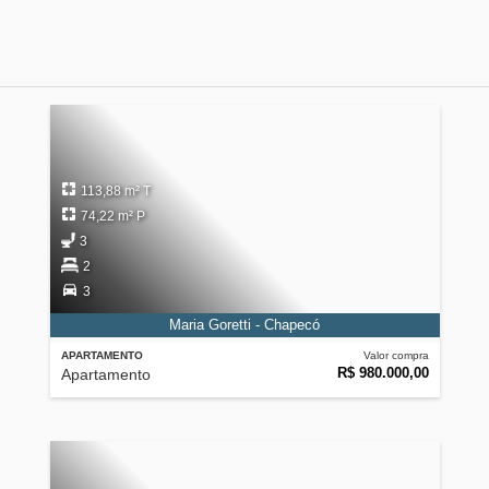
113,88 m² T
74,22 m² P
3
2
3
Maria Goretti - Chapecó
APARTAMENTO
Valor compra
R$ 980.000,00
Apartamento