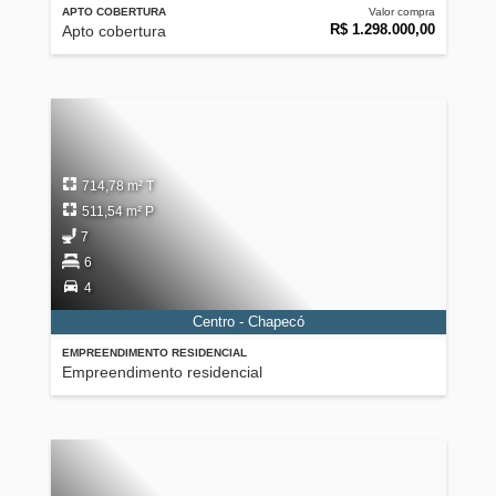
APTO COBERTURA
Valor compra
R$ 1.298.000,00
Apto cobertura
714,78 m² T
511,54 m² P
7
6
4
Centro - Chapecó
EMPREENDIMENTO RESIDENCIAL
Empreendimento residencial