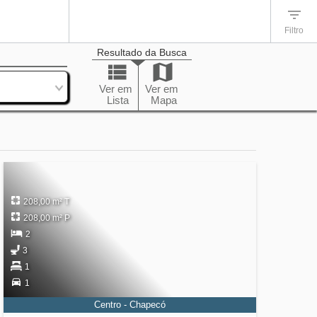
Filtro
Resultado da Busca
enação
Ver em
Ver em
Lista
Mapa
208,00 m² T
208,00 m² P
2
3
1
1
Centro - Chapecó