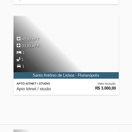
45,00 m² T
33,00 m² P
1
1
1
Santo Antônio de Lisboa - Florianópolis
APTO KITNET / STUDIO
Valor locação
R$ 3.000,00
Apto kitnet / studio