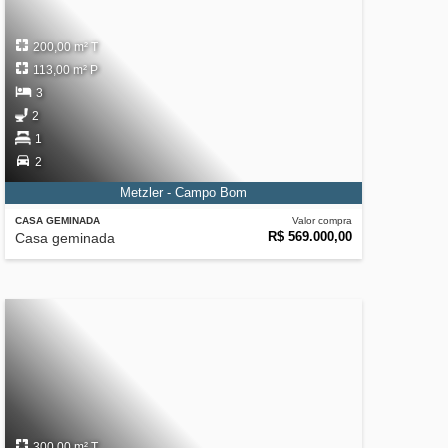
200,00 m² T
113,00 m² P
3
2
1
2
Metzler - Campo Bom
CASA GEMINADA
Valor compra
R$ 569.000,00
Casa geminada
300,00 m² T