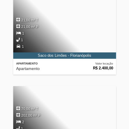
21,00 m² T
21,00 m² P
1
1
1
Saco dos Limões - Florianópolis
APARTAMENTO
Valor locação
R$ 2.400,00
Apartamento
70,00 m² T
202,00 m² P
2
1