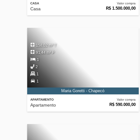
CASA
Valor compra
R$ 1.500.000,00
Casa
158,02 m² T
91,44 m² P
1
2
1
1
Maria Goretti - Chapecó
APARTAMENTO
Valor compra
R$ 590.000,00
Apartamento